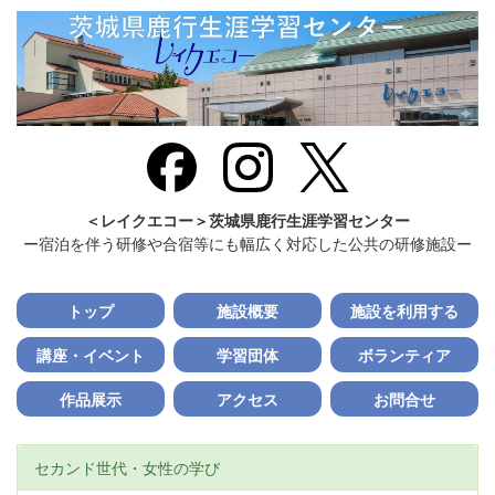
＜レイクエコー＞茨城県鹿行生涯学習センター
ー宿泊を伴う研修や合宿等にも幅広く対応した公共の研修施設ー
トップ
施設概要
施設を利用する
講座・イベント
学習団体
ボランティア
作品展示
アクセス
お問合せ
セカンド世代・女性の学び