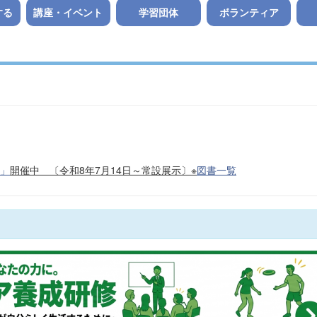
する
講座・イベント
学習団体
ボランティア
展」
開催中 〔令和8年7月14日～常設展示〕※
図書一覧
）