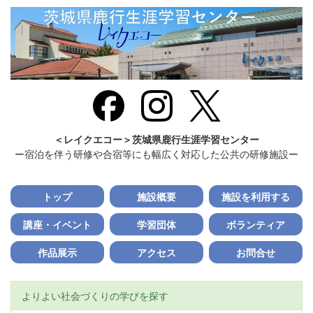
＜レイクエコー＞茨城県鹿行生涯学習センター
ー宿泊を伴う研修や合宿等にも幅広く対応した公共の研修施設ー
トップ
施設概要
施設を利用する
講座・イベント
学習団体
ボランティア
作品展示
アクセス
お問合せ
よりよい社会づくりの学びを探す